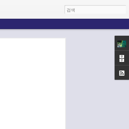
MySQL 에서 root password 를 분실했을 때
비스중지
특정 포트를 점유하고 있는 프로세스 확인 방법
ice mysqld stop
at -tulpn
qld_safe 실행
cs ansi-term 에서 paste
http://www.cyberciti.biz/faq/what-
C-j 를 눌러서 "term-line-mode" 로 변
ess-has-open-linux-port/
bin/mysqld_safe --skip-grant
면 paste 가 됩니다. (하단의 모드 표
HTML 스크롤 성능을 향상 시키는 간단한 팁
erm: line run 으로 바뀜) paste 완
 패스워드 지정
kground-image 용량 문제로 스크롤
는 C-c C-k 를 눌러서 "term-char-
문제 발생 시, 해당 element 에 간단
e" 로 돌려 놓아야 합니다.
bin/mysql -uroot mysql
래 속성을 추가하면 600% 성능 향
볼 수 있습니다.
e user set
word=password('패스워드') where
it-transform: translate3d(0,0,0);
'root';
 privileges;
ps://coderwall.com/p/j5udlw/improve
ux 에서 raid 구성하기
oll-performance-of-chrome-when-
:
d 환경 구성하기
g-background-size-cover
://zetawiki.com/wiki/MySQL_root_%
Aquamacs 에서 ansi-term 기본색상 변경