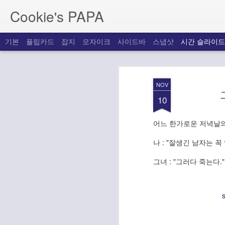
Cookie's PAPA
기본
플립카드
잡지
모자이크
사이드바
스냅샷
시간 슬라이드
JUL
10
NOV
10
참조 테이블의 컬럼 명이나 형식 등이 
인을 알 수 없는 경우, 참조 테이블의 Engi
로 되어 있는지 체크해 볼 필요가 있습니
어느 한가로운 저녁날의
나 : "잘생긴 남자는 꼭
그녀 : "그러다 죽는다."
s
DEC
emacs 에서 rect 
26