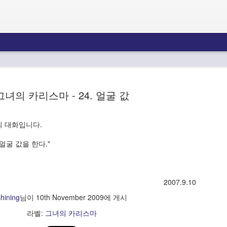
완벽한 사업
MySQL 에서 Foreign key 생성 중 1215 오류 발생 시 (Spring JPA 사용 시)
#서
산이 나무를 키우고 들이 열매를 기르듯,
그녀의 카리스마 - 24. 얼굴 값
serv
모두 일치해서 원
자연은 가치를 만드는 거대하고 완벽한 사업이다.
netst
ne 이 InnoDB
#mys
다.
ema
신이 만든 완전한 사업
원문 : 
 대화입니다.
C-x 
proc
/usr/
사람이 다만 이를 따라 자신의 사업을 만들어 보았
경 하
기에 많이 부족하고,
시가 T
#새
 얼굴 값을 한다."
bac
료 후에
성능 
거대하고 완전하게 하는 것이 신성에 다가가는 일
mod
/usr/
히 아
이기에 어려운 것인가 싶다.
상을 
updat
pass
2007.9.10
-webk
user=
원문
hining
님이
10th November 2009
에 게시
flush
: htt
lin
mongodb mapReduce 간단 사용법과 샘플
형태 편집
-scr
라벨:
그녀의 카리스마
원문 
rai
usin
boards 라는 테이블의 Tags 배열속성의 첫번째 태
http
그별 카운트