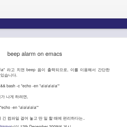
완벽한 사업
MySQL 에서 Foreign key 생성 중 1215 오류 발생 시 (Spring JPA 사용 시)
#서
산이 나무를 키우고 들이 열매를 기르듯,
beep alarm on emacs
serv
모두 일치해서 원
자연은 가치를 만드는 거대하고 완벽한 사업이다.
netst
ne 이 InnoDB
#mys
다.
ema
신이 만든 완전한 사업
원문 : 
en "\a" 라고 치면 beep 음이 출력되므로, 이를 이용해서 간단한
C-x 
proc
/usr/
수 있습니다.
사람이 다만 이를 따라 자신의 사업을 만들어 보았
경 하
기에 많이 부족하고,
시가 T
#새
bac
료 후에
& bash -c "echo -en '\a\a\a\a\a'"
성능 
거대하고 완전하게 하는 것이 신성에 다가가는 일
mod
/usr/
히 아
이기에 어려운 것인가 싶다.
상을 
updat
가 나게 하려면,
pass
-webk
user=
echo -en '\a\a\a\a\a'"
원문
flush
: htt
lin
mongodb mapReduce 간단 사용법과 샘플
형태 편집
 에서 긴 컴파일 걸어 놓고 딴 일 할 때에 편리하다는..
-scr
원문 
rai
usin
boards 라는 테이블의 Tags 배열속성의 첫번째 태
http
hining
님이
12th December 2009
에 게시
그별 카운트