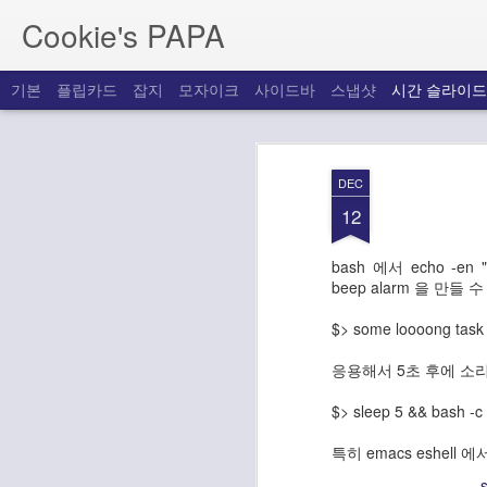
Cookie's PAPA
기본
플립카드
잡지
모자이크
사이드바
스냅샷
시간 슬라이드
JUL
10
DEC
12
참조 테이블의 컬럼 명이나 형식 등이 
인을 알 수 없는 경우, 참조 테이블의 Engi
로 되어 있는지 체크해 볼 필요가 있습니
bash 에서 echo -
beep alarm 을 만들 
$> some loooong task &
응용해서 5초 후에 소리
$> sleep 5 && bash -c "
DEC
emacs 에서 rect 
특히 emacs eshell
26
s